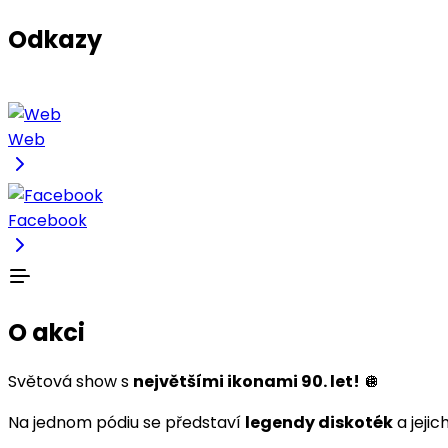
Odkazy
Web
Facebook
O akci
Světová show s
největšími ikonami 90. let!
🪩
Na jednom pódiu se představí
legendy diskoték
a jejic