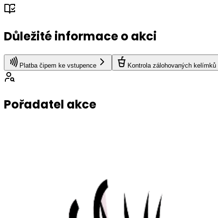
Důležité informace o akci
Platba čipem ke vstupence
Kontrola zálohovaných kelímků
Pořadatel akce